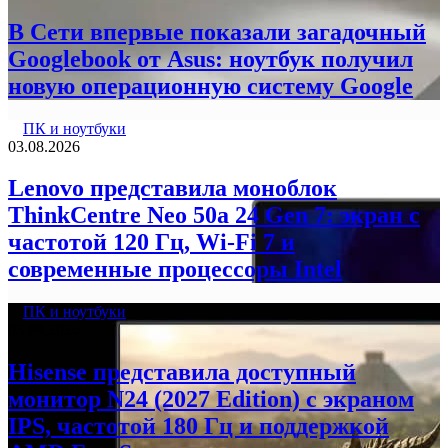
В Сети впервые показали загадочный
Googlebook от Asus: ноутбук получил
новую операционную систему Google
ПК и ноутбуки
03.08.2026
Lenovo представила моноблок
ThinkCentre Neo 50a 24 Gen 7: экран с
частотой 120 Гц, Wi-Fi 7 и
современные процессоры Intel
ПК и ноутбуки
03.08.2026
Hisense представила доступный
монитор N24 (2027 Edition) с экраном
IPS, частотой 180 Гц и поддержкой