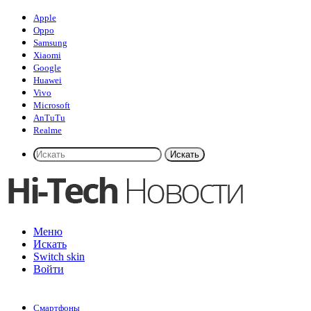
Apple
Oppo
Samsung
Xiaomi
Google
Huawei
Vivo
Microsoft
AnTuTu
Realme
Искать
Меню
Искать
Switch skin
Войти
Смартфоны