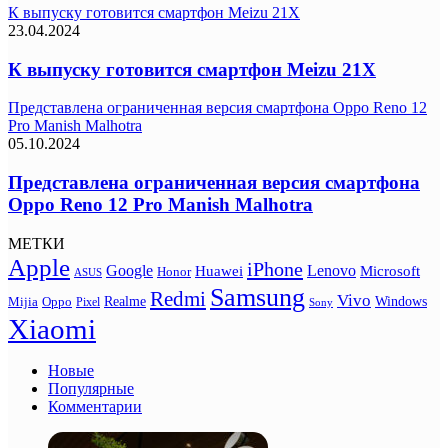
К выпуску готовится смартфон Meizu 21X
23.04.2024
К выпуску готовится смартфон Meizu 21X
Представлена ограниченная версия смартфона Oppo Reno 12
Pro Manish Malhotra
05.10.2024
Представлена ограниченная версия смартфона
Oppo Reno 12 Pro Manish Malhotra
МЕТКИ
Apple
iPhone
Google
Lenovo
Huawei
Microsoft
Honor
ASUS
Samsung
Redmi
Vivo
Realme
Oppo
Windows
Mijia
Pixel
Sony
Xiaomi
Новые
Популярные
Комментарии