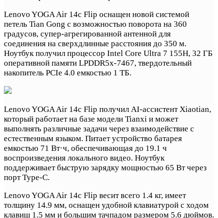
Lenovo YOGA Air 14c Flip оснащен новой системой
петель Tian Gong с возможностью поворота на 360
градусов, супер-агрегированной антенной для
соединения на сверхдлинные расстояния до 350 м.
Ноутбук получил процессор Intel Core Ultra 7 155H, 32 ГБ
оперативной памяти LPDDR5x-7467, твердотельный
накопитель PCIe 4.0 емкостью 1 ТБ.
Lenovo YOGA Air 14c Flip получил AI-ассистент Xiaotian,
который работает на базе модели Tianxi и может
выполнять различные задачи через взаимодействие с
естественным языком. Питает устройство батарея
емкостью 71 Вт·ч, обеспечивающая до 19.1 ч
воспроизведения локального видео. Ноутбук
поддерживает быструю зарядку мощностью 65 Вт через
порт Type-C.
Lenovo YOGA Air 14c Flip весит всего 1.4 кг, имеет
толщину 14.9 мм, оснащен удобной клавиатурой с ходом
клавиш 1.5 мм и большим тачпадом размером 5.6 дюймов.