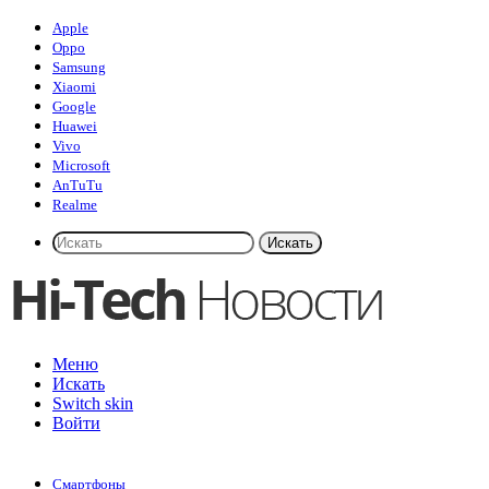
Apple
Oppo
Samsung
Xiaomi
Google
Huawei
Vivo
Microsoft
AnTuTu
Realme
Искать
Меню
Искать
Switch skin
Войти
Смартфоны