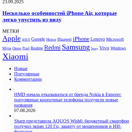
23.09.2025
Несколько особенностей iPhone Air, которые
легко упустить из виду
МЕТКИ
Apple
iPhone
Google
Lenovo
Huawei
Microsoft
Honor
ASUS
Samsung
Redmi
Vivo
Realme
Oppo
Windows
Mijia
Pixel
Sony
Xiaomi
Новые
Популярные
Комментарии
HMD начала отказываться от бренда Nokia в Европе:
популярные кнопочные телефоны получили новые
названия
07.08.2026
Sharp представила AQUOS Wish6: бюджетный смартфон
получил экран 120 Гц, защиту от мошенников и ИИ-
функции