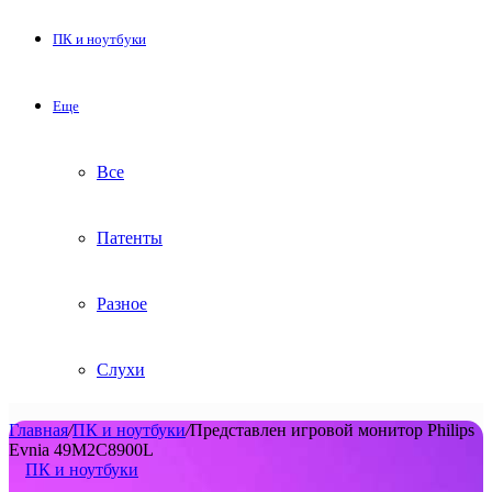
ПК и ноутбуки
Еще
Все
Патенты
Разное
Слухи
Главная
/
ПК и ноутбуки
/
Представлен игровой монитор Philips
Evnia 49M2C8900L
ПК и ноутбуки