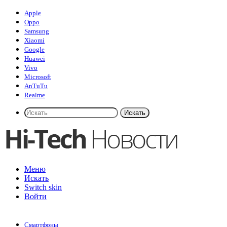
Apple
Oppo
Samsung
Xiaomi
Google
Huawei
Vivo
Microsoft
AnTuTu
Realme
Искать
Меню
Искать
Switch skin
Войти
Смартфоны