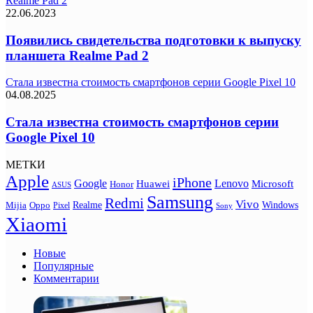
Realme Pad 2
22.06.2023
Появились свидетельства подготовки к выпуску
планшета Realme Pad 2
Стала известна стоимость смартфонов серии Google Pixel 10
04.08.2025
Стала известна стоимость смартфонов серии
Google Pixel 10
МЕТКИ
Apple
iPhone
Google
Lenovo
Huawei
Microsoft
Honor
ASUS
Samsung
Redmi
Vivo
Realme
Oppo
Windows
Mijia
Pixel
Sony
Xiaomi
Новые
Популярные
Комментарии