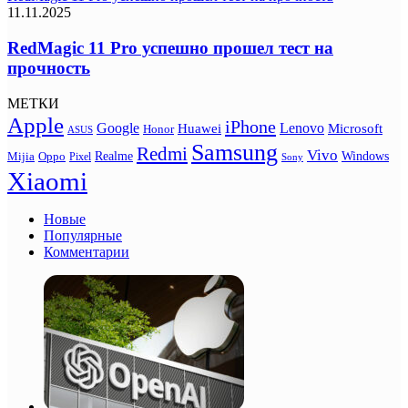
11.11.2025
RedMagic 11 Pro успешно прошел тест на
прочность
МЕТКИ
Apple
iPhone
Google
Lenovo
Huawei
Microsoft
Honor
ASUS
Samsung
Redmi
Vivo
Realme
Oppo
Windows
Mijia
Pixel
Sony
Xiaomi
Новые
Популярные
Комментарии