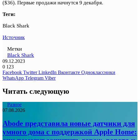
($36). Первые продажи начнутся 9 декабря.
Теги:
Black Shark
Источник
Метки
Black Shark
09.12.2023
0
123
Facebook
Twitter
LinkedIn
Вконтакте
Одноклассники
WhatsApp
Telegram
Viber
Читать следующую
Разное
07.08.2026
Abode представила новые датчики для
умного дома с поддержкой Apple Home: