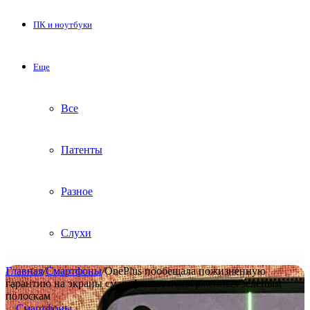
ПК и ноутбуки
Еще
Все
Патенты
Разное
Слухи
Главная
/
Смартфоны
/
OnePlus пообещала пожизненную
гарантию на экраны смартфонов, подверженных зеленым
полоскам
Смартфоны