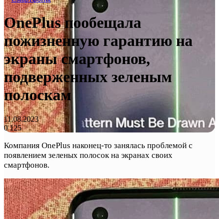
OnePlus пообещала
пожизненную гарантию на
экраны смартфонов,
подверженных зеленым
полоскам
11.08.2023
0
125
Компания OnePlus наконец-то занялась проблемой с
появлением зеленых полосок на экранах своих
смартфонов.