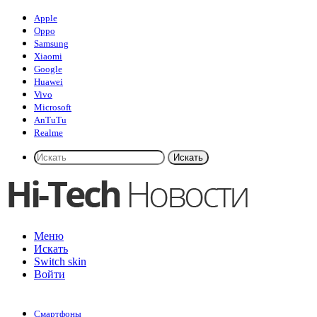
Apple
Oppo
Samsung
Xiaomi
Google
Huawei
Vivo
Microsoft
AnTuTu
Realme
Искать
Меню
Искать
Switch skin
Войти
Смартфоны