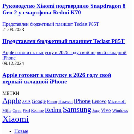
Руководство Xiaomi подтвердило Snapdragon 8
Gen 2 у смартфона Redmi K70
Представлен бюджетный планшет Teclast P85T
21.09.2023
Представлен бюджетный планшет Teclast P85T
Apple готовит к выпуску в 2026 году свой первый складной
iPhone
09.12.2024
Apple готовит к выпуску в 2026 году свой
первый складной iPhone
МЕТКИ
Apple
iPhone
Google
Lenovo
Huawei
Microsoft
Honor
ASUS
Samsung
Redmi
Vivo
Realme
Oppo
Windows
Mijia
Pixel
Sony
Xiaomi
Новые