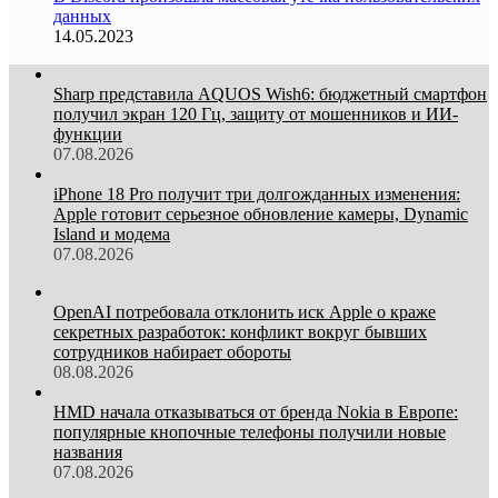
данных
14.05.2023
Sharp представила AQUOS Wish6: бюджетный смартфон
получил экран 120 Гц, защиту от мошенников и ИИ-
функции
07.08.2026
iPhone 18 Pro получит три долгожданных изменения:
Apple готовит серьезное обновление камеры, Dynamic
Island и модема
07.08.2026
OpenAI потребовала отклонить иск Apple о краже
секретных разработок: конфликт вокруг бывших
сотрудников набирает обороты
08.08.2026
HMD начала отказываться от бренда Nokia в Европе:
популярные кнопочные телефоны получили новые
названия
07.08.2026