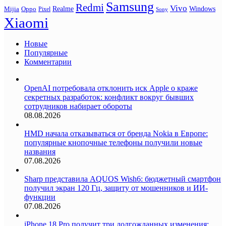
Samsung
Redmi
Vivo
Realme
Oppo
Windows
Mijia
Pixel
Sony
Xiaomi
Новые
Популярные
Комментарии
OpenAI потребовала отклонить иск Apple о краже
секретных разработок: конфликт вокруг бывших
сотрудников набирает обороты
08.08.2026
HMD начала отказываться от бренда Nokia в Европе:
популярные кнопочные телефоны получили новые
названия
07.08.2026
Sharp представила AQUOS Wish6: бюджетный смартфон
получил экран 120 Гц, защиту от мошенников и ИИ-
функции
07.08.2026
iPhone 18 Pro получит три долгожданных изменения: