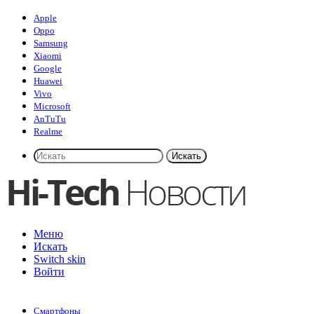
Apple
Oppo
Samsung
Xiaomi
Google
Huawei
Vivo
Microsoft
AnTuTu
Realme
Искать
Меню
Искать
Switch skin
Войти
Смартфоны