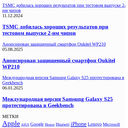
TSMC добилась хороших результатов при тестовом выпуске 2-
нм чипов
11.12.2024
TSMC добилась хороших результатов при
тестовом выпуске 2-нм чипов
Анонсирован защищенный смартфон Oukitel WP210
05.08.2025
Анонсирован защищенный смартфон Oukitel
WP210
Международная версия Samsung Galaxy S25 протестирована в
Geekbench
06.01.2025
Международная версия Samsung Galaxy S25
протестирована в Geekbench
МЕТКИ
Apple
iPhone
Google
Lenovo
Huawei
Microsoft
Honor
ASUS