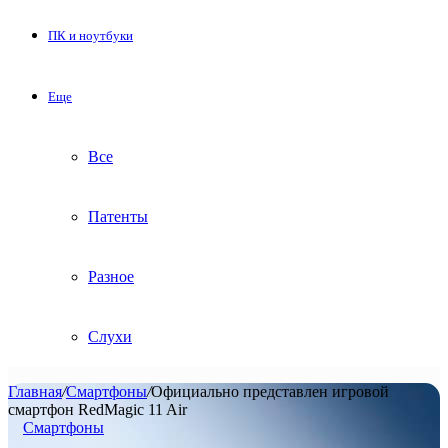
ПК и ноутбуки
Еще
Все
Патенты
Разное
Слухи
Главная
/
Смартфоны
/
Официально представлен игровой
смартфон RedMagic 11 Air
Смартфоны