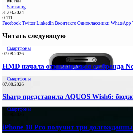
Метки
Samsung
31.03.2024
0
111
Facebook
Twitter
LinkedIn
Вконтакте
Одноклассники
WhatsApp
Читать следующую
Смартфоны
07.08.2026
HMD начала отказываться от бренда N
Смартфоны
07.08.2026
Sharp представила AQUOS Wish6: бюдж
Смартфоны
07.08.2026
iPhone 18 Pro получит три долгожданны