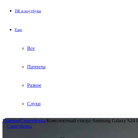
ПК и ноутбуки
Еще
Все
Патенты
Разное
Слухи
Главная
/
Смартфоны
/
Комплектный стилус Samsung Galaxy S24 Ul
Смартфоны