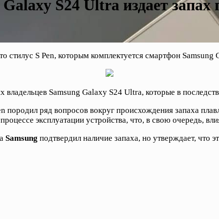
alaxy S24 Ultra издает запах
то стилус S Pen, которым комплектуется смартфон Samsung Ga
 владельцев Samsung Galaxy S24 Ultra, которые в последст
Pen породил ряд вопросов вокруг происхождения запаха плав
роцессе эксплуатации устройства, что, в свою очередь, вли
ва
Samsung
подтвердил наличие запаха, но утверждает, что э