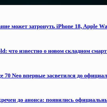
ние может затронуть iPhone 18, Apple Wa
old: что известно о новом складном смар
ge 70 Neo впервые засветился до официа
секречен до анонса: появились официаль