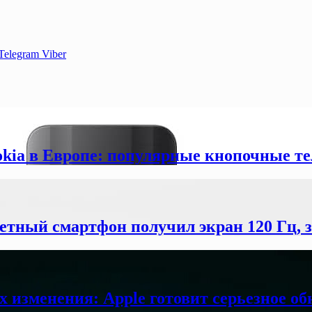
Telegram
Viber
okia в Европе: популярные кнопочные т
етный смартфон получил экран 120 Гц,
х изменения: Apple готовит серьезное об