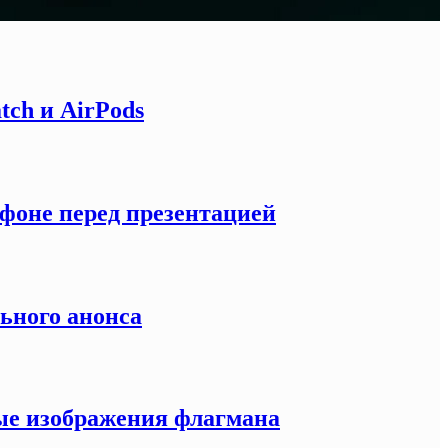
tch и AirPods
тфоне перед презентацией
льного анонса
ные изображения флагмана