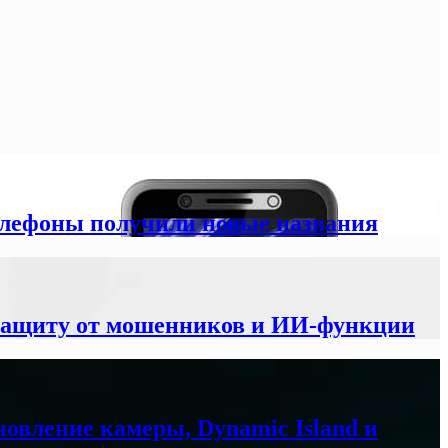
елефоны получили новые названия
 защиту от мошенников и ИИ-функции
новление камеры, Dynamic Island и