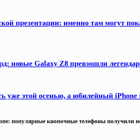
кой презентации: именно там могут пока
рд: новые Galaxy Z8 превзошли легендар
ть уже этой осенью, а юбилейный iPhon
ропе: популярные кнопочные телефоны получили н