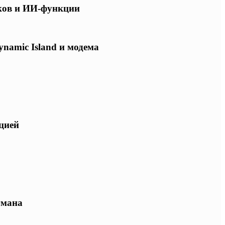
ков и ИИ-функции
ynamic Island и модема
ацией
гмана