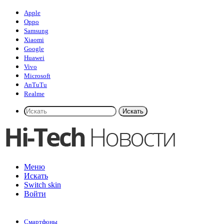
Apple
Oppo
Samsung
Xiaomi
Google
Huawei
Vivo
Microsoft
AnTuTu
Realme
Искать
Меню
Искать
Switch skin
Войти
Смартфоны