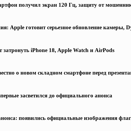
ртфон получил экран 120 Гц, защиту от мошенни
я: Apple готовит серьезное обновление камеры, D
 затронуть iPhone 18, Apple Watch и AirPods
известно о новом складном смартфоне перед презент
 впервые засветился до официального анонса
о анонса: появились официальные изображения фла