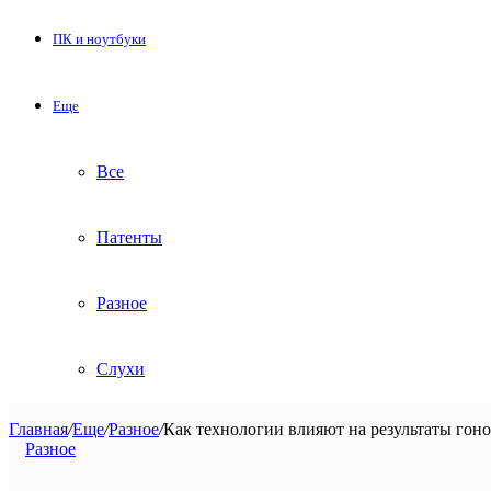
ПК и ноутбуки
Еще
Все
Патенты
Разное
Слухи
Главная
/
Еще
/
Разное
/
Как технологии влияют на результаты гон
Разное