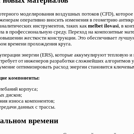
и новых материалов
терного моделирования воздушных потоков (CFD), которое 
нженерам оперативно вносить изменения в геометрию антик
аналитических инструментов, таких как
melbet ilovasi
, в ко
ла в профессиональную среду. Переход на композитные мат
повышении жесткости конструкции. Это обеспечивает лучшу
вом времени прохождения круга.
куперации энергии (ERS), которые аккумулируют тепловую 
 требует от инженеров разработки сложнейших алгоритмов уп
 умение оптимизировать расход энергии становится ключевы
ющие компоненты:
лебаний корпуса;
ых дисков;
ния износа компонентов;
редачи данных с трассы.
еальном времени