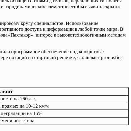
биль оснащен сотнями датчиков, передающих гигабайты
 и аэродинамических элементов, чтобы выявить скрытые
 широкому кругу специалистов. Использование
еративного доступа к информации в любой точке мира. В
 или «Пахтакор», интерес к высокотехнологичным методам
строили программное обеспечение под конкретные
ре позиций на стартовой решетке, что делает pronostics
льтат
ости на 160 л.с.
а прямых на 10-12 км/ч
 деградации на 15%
емени пит-стопа