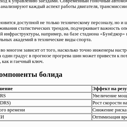
ход к управлению заездами. Современный гоночный автомо
анализируют каждый аспект работы двигателя, трансмиссии
новится доступной не только техническому персоналу, но и
живания статистических трендов, подчеркивает важность оп
ой инфраструктуры, например, на базе стадиона «Бунёдкор»
льных академий в технические виды спорта.
ня во многом зависит от того, насколько точно инженеры на
один градус в прогнозе прогрева шин может привести к поте
как и гаечный ключ.
компоненты болида
шение
Эффект на резу
ERS
Увеличение мощн
(DRS)
Рост скорости н
ого времени
Снижение риска
ИИ
Оптимизация вр