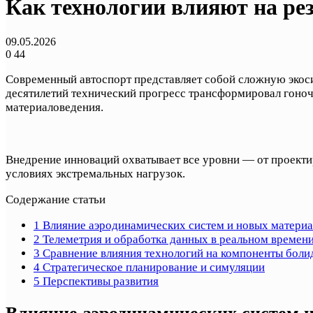
Как технологии влияют на ре
09.05.2026
0
44
Современный автоспорт представляет собой сложную экос
десятилетий технический прогресс трансформировал гоноч
материаловедения.
Внедрение инноваций охватывает все уровни — от проекти
условиях экстремальных нагрузок.
Содержание статьи
1
Влияние аэродинамических систем и новых матери
2
Телеметрия и обработка данных в реальном времен
3
Сравнение влияния технологий на компоненты боли
4
Стратегическое планирование и симуляции
5
Перспективы развития