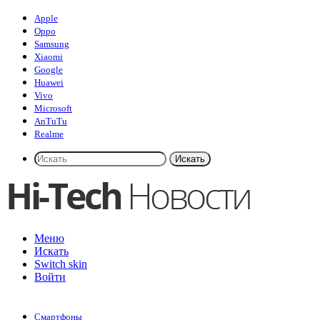
Apple
Oppo
Samsung
Xiaomi
Google
Huawei
Vivo
Microsoft
AnTuTu
Realme
Искать
Меню
Искать
Switch skin
Войти
Смартфоны