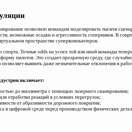
муляции
анирование позволило командам моделировать тысячи сценар
сти, возможные осадки и агрессивность соперников. В сов
 виртуальном пространстве суперкомпьютеров.
спорта. Точные odds на успех той или иной команды тепер
орму пилотов. Это создает прозрачную среду, где случайно
позволяет выявить даже незначительные отклонения в работ
дустрии включает:
ностью до миллиметра с помощью лазерного сканирования;
ля отработки реакций в условиях перегрузок;
симости от абразивности дорожного покрытия;
са в цифровой среде перед производством физических детал