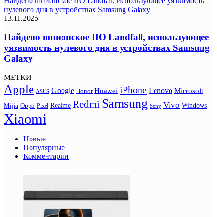
Найдено шпионское ПО Landfall, использующее уязвимость
нулевого дня в устройствах Samsung Galaxy
13.11.2025
Найдено шпионское ПО Landfall, использующее
уязвимость нулевого дня в устройствах Samsung
Galaxy
МЕТКИ
Apple
iPhone
Google
Lenovo
Huawei
Microsoft
Honor
ASUS
Samsung
Redmi
Vivo
Realme
Oppo
Windows
Mijia
Pixel
Sony
Xiaomi
Новые
Популярные
Комментарии