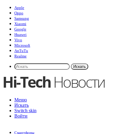
Apple
Oppo
Samsung
Xiaomi
Google
Huawei
Vivo
Microsoft
AnTuTu
Realme
Искать
Меню
Искать
Switch skin
Войти
Смартфоны