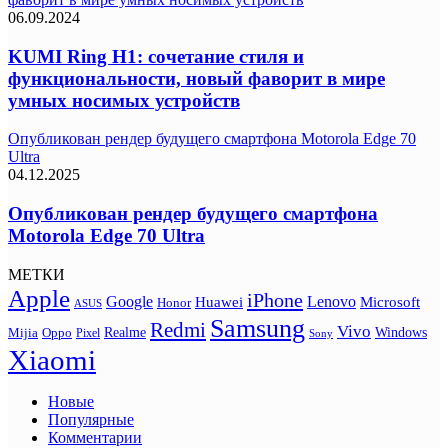
06.09.2024
KUMI Ring H1: сочетание стиля и
функциональности, новый фаворит в мире
умных носимых устройств
Опубликован рендер будущего смартфона Motorola Edge 70
Ultra
04.12.2025
Опубликован рендер будущего смартфона
Motorola Edge 70 Ultra
МЕТКИ
Apple
iPhone
Google
Lenovo
Huawei
Microsoft
Honor
ASUS
Samsung
Redmi
Vivo
Realme
Oppo
Windows
Mijia
Pixel
Sony
Xiaomi
Новые
Популярные
Комментарии