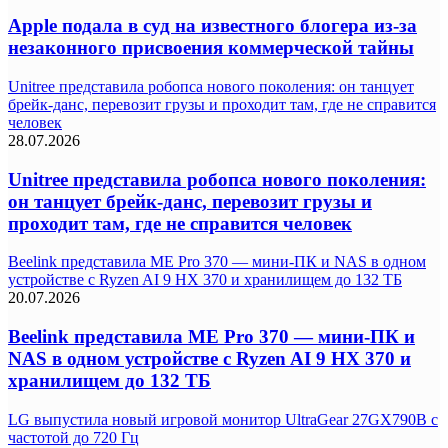
Apple подала в суд на известного блогера из-за
незаконного присвоения коммерческой тайны
Unitree представила робопса нового поколения: он танцует
брейк-данс, перевозит грузы и проходит там, где не справится
человек
28.07.2026
Unitree представила робопса нового поколения:
он танцует брейк-данс, перевозит грузы и
проходит там, где не справится человек
Beelink представила ME Pro 370 — мини-ПК и NAS в одном
устройстве с Ryzen AI 9 HX 370 и хранилищем до 132 ТБ
20.07.2026
Beelink представила ME Pro 370 — мини-ПК и
NAS в одном устройстве с Ryzen AI 9 HX 370 и
хранилищем до 132 ТБ
LG выпустила новый игровой монитор UltraGear 27GX790B с
частотой до 720 Гц