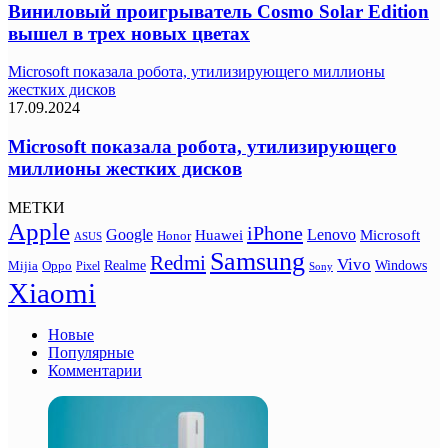
Виниловый проигрыватель Cosmo Solar Edition
вышел в трех новых цветах
Microsoft показала робота, утилизирующего миллионы
жестких дисков
17.09.2024
Microsoft показала робота, утилизирующего
миллионы жестких дисков
МЕТКИ
Apple
iPhone
Google
Lenovo
Huawei
Microsoft
Honor
ASUS
Samsung
Redmi
Vivo
Realme
Oppo
Windows
Mijia
Pixel
Sony
Xiaomi
Новые
Популярные
Комментарии