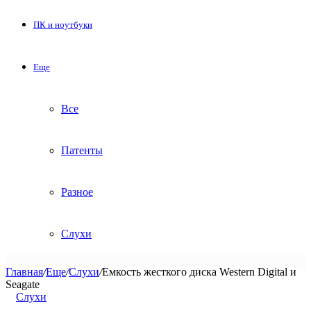
ПК и ноутбуки
Еще
Все
Патенты
Разное
Слухи
Главная
/
Еще
/
Слухи
/
Емкость жесткого диска Western Digital и
Seagate
Слухи