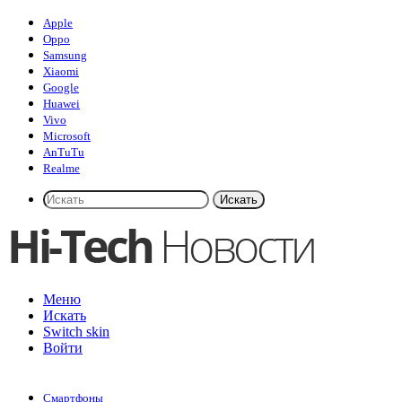
Apple
Oppo
Samsung
Xiaomi
Google
Huawei
Vivo
Microsoft
AnTuTu
Realme
Искать
Меню
Искать
Switch skin
Войти
Смартфоны