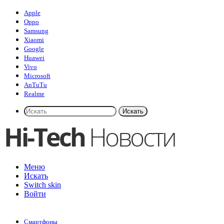
Apple
Oppo
Samsung
Xiaomi
Google
Huawei
Vivo
Microsoft
AnTuTu
Realme
Искать
Меню
Искать
Switch skin
Войти
Смартфоны