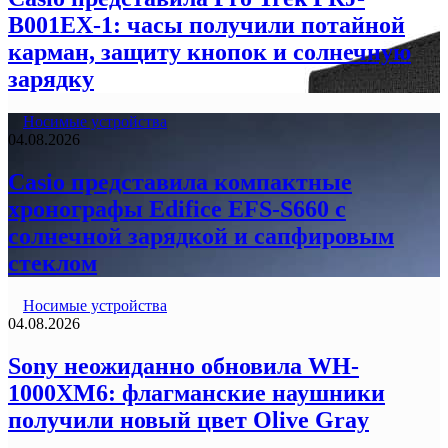
B001EX-1: часы получили потайной
карман, защиту кнопок и солнечную
зарядку
Носимые устройства
04.08.2026
Casio представила компактные
хронографы Edifice EFS-S660 с
солнечной зарядкой и сапфировым
стеклом
Носимые устройства
04.08.2026
Sony неожиданно обновила WH-
1000XM6: флагманские наушники
получили новый цвет Olive Gray