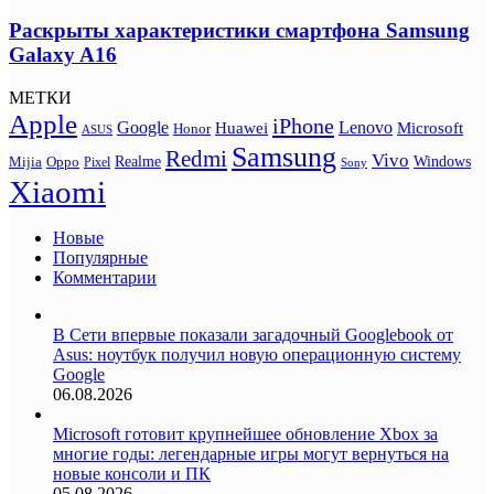
Раскрыты характеристики смартфона Samsung
Galaxy A16
МЕТКИ
Apple
iPhone
Google
Lenovo
Huawei
Microsoft
Honor
ASUS
Samsung
Redmi
Vivo
Realme
Oppo
Windows
Mijia
Pixel
Sony
Xiaomi
Новые
Популярные
Комментарии
В Сети впервые показали загадочный Googlebook от
Asus: ноутбук получил новую операционную систему
Google
06.08.2026
Microsoft готовит крупнейшее обновление Xbox за
многие годы: легендарные игры могут вернуться на
новые консоли и ПК
05.08.2026