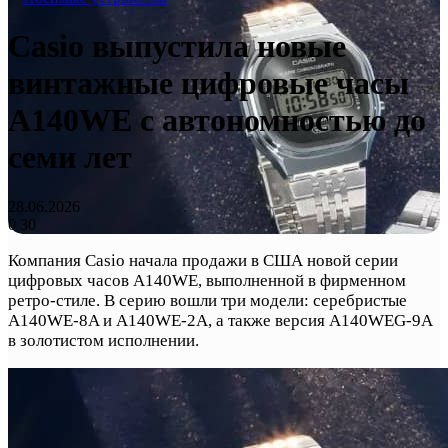
Casio выпустила новые
винтажные цифровые часы
A140WE с автономностью до
семи лет
28.06.2026
0
30
Компания Casio начала продажи в США новой серии
цифровых часов A140WE, выполненной в фирменном
ретро-стиле. В серию вошли три модели: серебристые
A140WE-8A и A140WE-2A, а также версия A140WEG-9A
в золотистом исполнении.