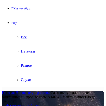
ПК и ноутбуки
Еще
Все
Патенты
Разное
Слухи
Главная
/
Носимые устройства
/
Casio выпустила новые
винтажные цифровые часы A140WE с автономностью до
семи лет
Носимые устройства