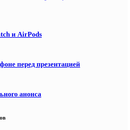
tch и AirPods
тфоне перед презентацией
льного анонса
нов