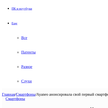
ПК и ноутбуки
Еще
Все
Патенты
Разное
Слухи
Главная
/
Смартфоны
/
Ayaneo анонсировала свой первый смартф
Смартфоны