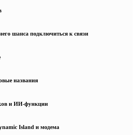
в
него шанса подключиться к связи
е
овые названия
ков и ИИ-функции
ynamic Island и модема