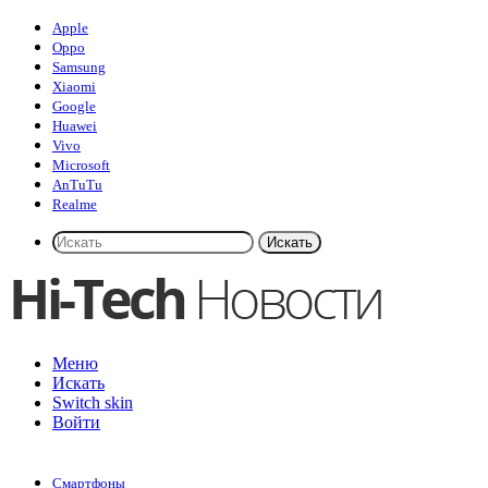
Apple
Oppo
Samsung
Xiaomi
Google
Huawei
Vivo
Microsoft
AnTuTu
Realme
Искать
Меню
Искать
Switch skin
Войти
Смартфоны