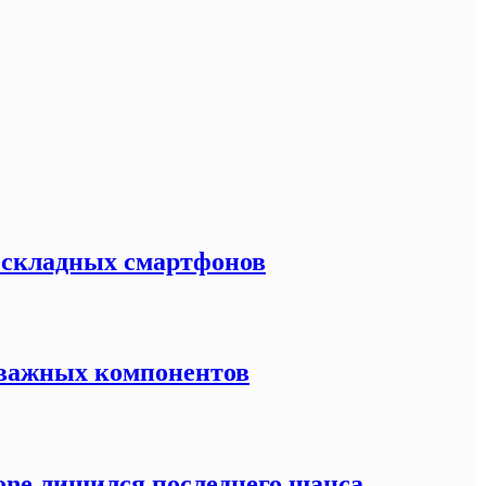
к складных смартфонов
й важных компонентов
one лишился последнего шанса