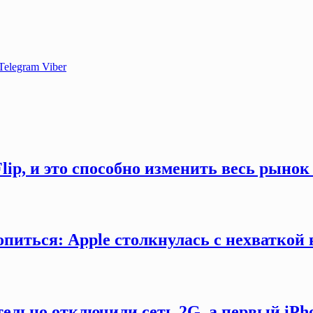
Telegram
Viber
Flip, и это способно изменить весь рыно
ропиться: Apple столкнулась с нехватко
ельно отключили сеть 2G, а первый iPh