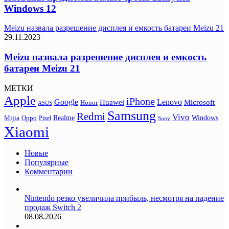
Windows 12
Meizu назвала разрешение дисплея и емкость батареи Meizu 21
29.11.2023
Meizu назвала разрешение дисплея и емкость
батареи Meizu 21
МЕТКИ
Apple
iPhone
Google
Lenovo
Huawei
Microsoft
Honor
ASUS
Samsung
Redmi
Vivo
Realme
Oppo
Windows
Mijia
Pixel
Sony
Xiaomi
Новые
Популярные
Комментарии
Nintendo резко увеличила прибыль, несмотря на падение
продаж Switch 2
08.08.2026