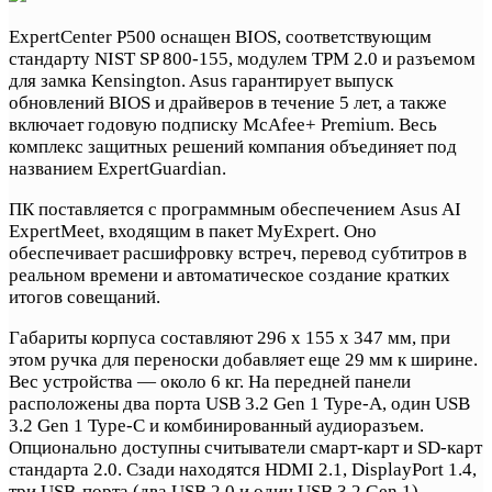
ExpertCenter P500 оснащен BIOS, соответствующим
стандарту NIST SP 800-155, модулем TPM 2.0 и разъемом
для замка Kensington. Asus гарантирует выпуск
обновлений BIOS и драйверов в течение 5 лет, а также
включает годовую подписку McAfee+ Premium. Весь
комплекс защитных решений компания объединяет под
названием ExpertGuardian.
ПК поставляется с программным обеспечением Asus AI
ExpertMeet, входящим в пакет MyExpert. Оно
обеспечивает расшифровку встреч, перевод субтитров в
реальном времени и автоматическое создание кратких
итогов совещаний.
Габариты корпуса составляют 296 х 155 х 347 мм, при
этом ручка для переноски добавляет еще 29 мм к ширине.
Вес устройства — около 6 кг. На передней панели
расположены два порта USB 3.2 Gen 1 Type-A, один USB
3.2 Gen 1 Type-C и комбинированный аудиоразъем.
Опционально доступны считыватели смарт-карт и SD-карт
стандарта 2.0. Сзади находятся HDMI 2.1, DisplayPort 1.4,
три USB-порта (два USB 2.0 и один USB 3.2 Gen 1),