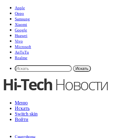
Apple
Oppo
Samsung
Xiaomi
Google
Huawei
Vivo
Microsoft
AnTuTu
Realme
Искать
Меню
Искать
Switch skin
Войти
Смартфоны