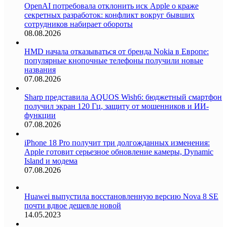
OpenAI потребовала отклонить иск Apple о краже
секретных разработок: конфликт вокруг бывших
сотрудников набирает обороты
08.08.2026
HMD начала отказываться от бренда Nokia в Европе:
популярные кнопочные телефоны получили новые
названия
07.08.2026
Sharp представила AQUOS Wish6: бюджетный смартфон
получил экран 120 Гц, защиту от мошенников и ИИ-
функции
07.08.2026
iPhone 18 Pro получит три долгожданных изменения:
Apple готовит серьезное обновление камеры, Dynamic
Island и модема
07.08.2026
Huawei выпустила восстановленную версию Nova 8 SE
почти вдвое дешевле новой
14.05.2023