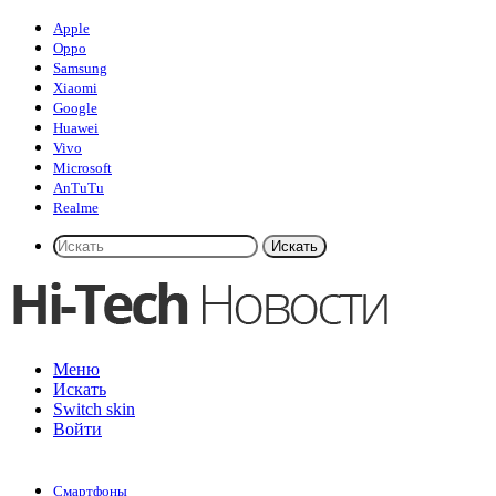
Apple
Oppo
Samsung
Xiaomi
Google
Huawei
Vivo
Microsoft
AnTuTu
Realme
Искать
Меню
Искать
Switch skin
Войти
Смартфоны