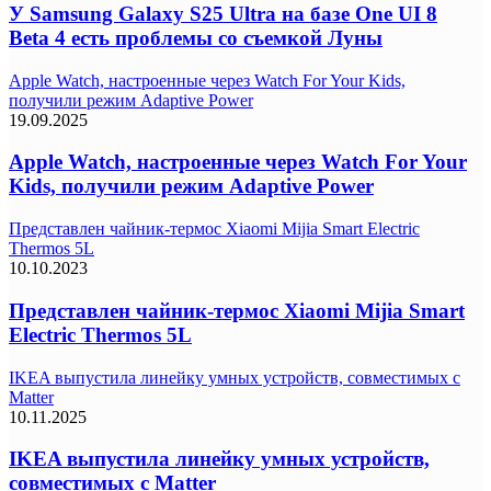
У Samsung Galaxy S25 Ultra на базе One UI 8
Beta 4 есть проблемы со съемкой Луны
Apple Watch, настроенные через Watch For Your Kids,
получили режим Adaptive Power
19.09.2025
Apple Watch, настроенные через Watch For Your
Kids, получили режим Adaptive Power
Представлен чайник-термос Xiaomi Mijia Smart Electric
Thermos 5L
10.10.2023
Представлен чайник-термос Xiaomi Mijia Smart
Electric Thermos 5L
IKEA выпустила линейку умных устройств, совместимых с
Matter
10.11.2025
IKEA выпустила линейку умных устройств,
совместимых с Matter