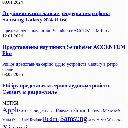
08.01.2024
Опубликованы живые рендеры смартфона
Samsung Galaxy S24 Ultra
Представлены наушники Sennheiser ACCENTUM Plus
12.01.2024
Представлены наушники Sennheiser ACCENTUM
Plus
Philips представила серию аудио-устройств Century в ретро-
стиле
03.02.2025
Philips представила серию аудио-устройств
Century в ретро-стиле
МЕТКИ
Apple
iPhone
Google
Lenovo
Huawei
Microsoft
Honor
ASUS
Samsung
Redmi
Vivo
Realme
Oppo
Windows
Mijia
Pixel
Sony
Xiaomi