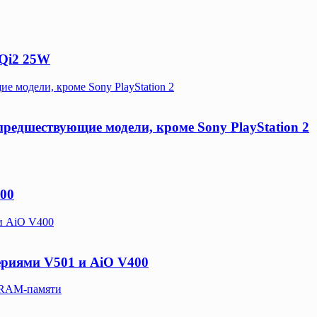
 Qi2 25W
ие модели, кроме Sony PlayStation 2
 предшествующие модели, кроме Sony PlayStation 2
00
 и AiO V400
ериями V501 и AiO V400
 DRAM-памяти