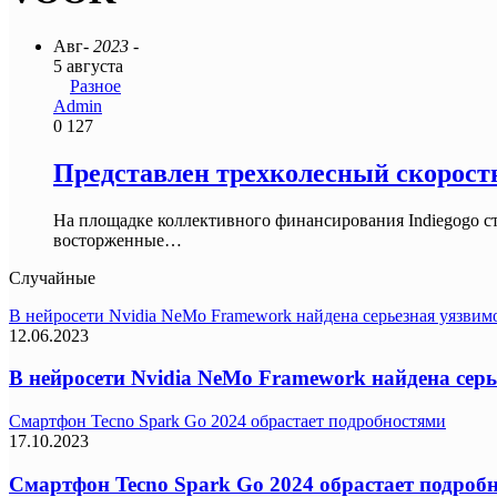
Авг
- 2023 -
5 августа
Разное
Admin
0
127
Представлен трехколесный скорост
На площадке коллективного финансирования Indiegogo с
восторженные…
Случайные
В нейросети Nvidia NeMo Framework найдена серьезная уязвим
12.06.2023
В нейросети Nvidia NeMo Framework найдена серь
Смартфон Tecno Spark Go 2024 обрастает подробностями
17.10.2023
Смартфон Tecno Spark Go 2024 обрастает подроб