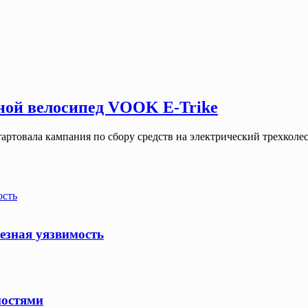
ной велосипед VOOK E-Trike
тартовала кампания по сбору средств на электрический трехко
ость
езная уязвимость
ностями