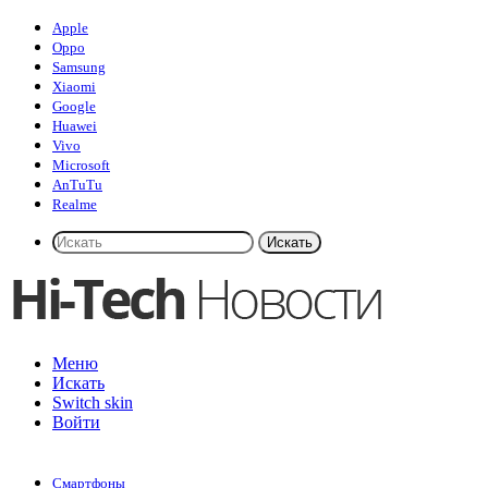
Apple
Oppo
Samsung
Xiaomi
Google
Huawei
Vivo
Microsoft
AnTuTu
Realme
Искать
Меню
Искать
Switch skin
Войти
Смартфоны