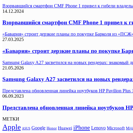
Взорвавшийся смартфон CMF Phone 1 привел к гибели владель
14.12.2024
Взорвавшийся смартфон CMF Phone 1 привел к г
«Бавария» строит дерзкие планы по покупке Барколя из «ПСЖ
27.03.2025
«Бавария» строит дерзкие планы по покупке Ба
Samsung Galaxy A27 засветился на новых рендерах: знакомый ди
21.05.2026
Samsung Galaxy A27 засветился на новых рендера
Представлена обновленная линейка ноутбуков HP Pavilion Plus 
06.09.2023
Представлена обновленная линейка ноутбуков HP P
МЕТКИ
Apple
iPhone
Google
Lenovo
Huawei
Microsoft
Honor
Miji
ASUS