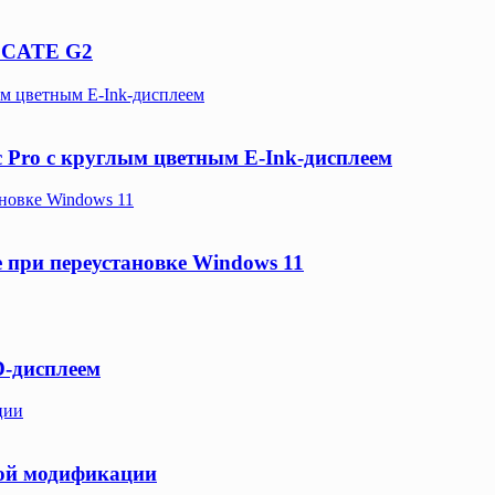
HECATE G2
ым цветным E-Ink-дисплеем
c Pro с круглым цветным E-Ink-дисплеем
новке Windows 11
 при переустановке Windows 11
D-дисплеем
ции
вой модификации