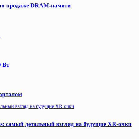
е по продаже DRAM-памяти
o
0 Вт
арталом
тальный взгляд на будущие XR-очки
ses: самый детальный взгляд на будущие XR-очки