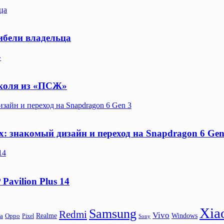
ца
ибели владельца
»
рколя из «ПСЖ»
зайн и переход на Snapdragon 6 Gen 3
х: знакомый дизайн и переход на Snapdragon 6 Gen
14
avilion Plus 14
Xia
Samsung
Redmi
Vivo
Realme
Oppo
Windows
a
Pixel
Sony