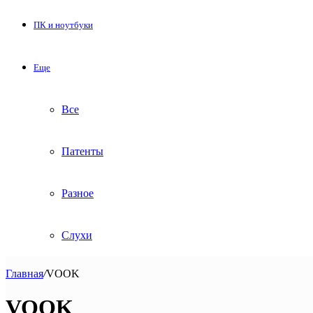
ПК и ноутбуки
Еще
Все
Патенты
Разное
Слухи
Главная
/
VOOK
VOOK