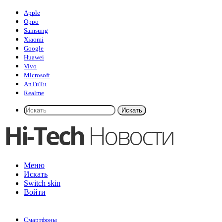
Apple
Oppo
Samsung
Xiaomi
Google
Huawei
Vivo
Microsoft
AnTuTu
Realme
Искать
Меню
Искать
Switch skin
Войти
Смартфоны