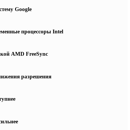
стему Google
еменные процессоры Intel
ржкой AMD FreeSync
снижения разрешения
тупнее
сильнее