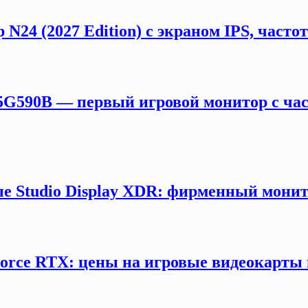
 N24 (2027 Edition) с экраном IPS, част
5G590B — первый игровой монитор с час
е Studio Display XDR: фирменный монит
orce RTX: цены на игровые видеокарты 