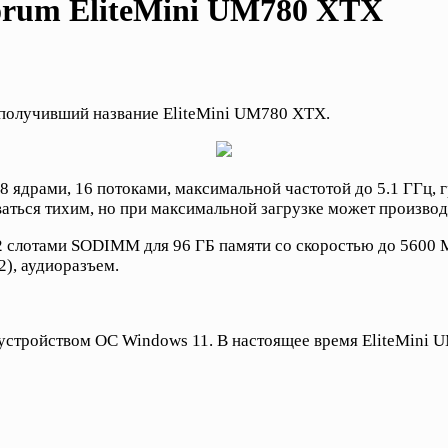
orum EliteMini UM780 XTX
получивший название EliteMini UM780 XTX.
8 ядрами, 16 потоками, максимальной частотой до 5.1 ГГц
аться тихим, но при максимальной загрузке может производ
 слотами SODIMM для 96 ГБ памяти со скоростью до 5600 МГ
×2), аудиоразъем.
 устройством ОС Windows 11. В настоящее время EliteMini 