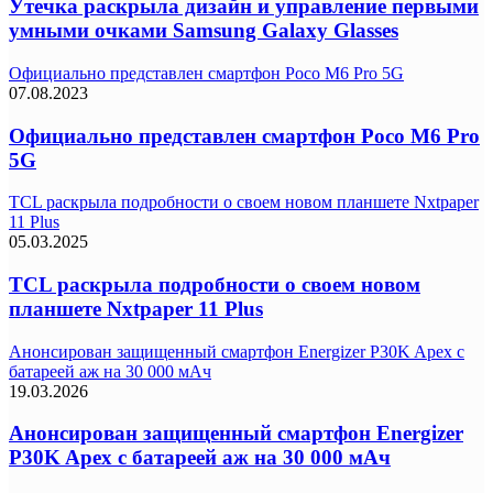
Утечка раскрыла дизайн и управление первыми
умными очками Samsung Galaxy Glasses
Официально представлен смартфон Poco M6 Pro 5G
07.08.2023
Официально представлен смартфон Poco M6 Pro
5G
TCL раскрыла подробности о своем новом планшете Nxtpaper
11 Plus
05.03.2025
TCL раскрыла подробности о своем новом
планшете Nxtpaper 11 Plus
Анонсирован защищенный смартфон Energizer P30K Apex с
батареей аж на 30 000 мАч
19.03.2026
Анонсирован защищенный смартфон Energizer
P30K Apex с батареей аж на 30 000 мАч