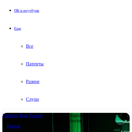
ПК и ноутбуки
Еще
Все
Патенты
Разное
Слухи
Главная
/
Еще
/
Разное
/
Основатель стартапа Pilgrim разрезал себе
ноги для демонстрации биотехнологии
Разное