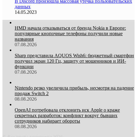
В Discord произошла массовая утечка пользовательских
данных
14.05.2023
HMD начала отказываться от бренда Nokia в Европе:
популярные кнопочные телефоны получили новые
названия
07.08.2026
Sharp представила AQUOS Wish6: бюджетный смартфон
получил экран 120 Гц, защиту от мошенников и ИИ-
функции
07.08.2026
Nintendo резко увеличила прибыль, несмотря на падение
продаж Switch 2
08.08.2026
OpenAI потребовала отклонить иск Apple о краже
секретных разработок: конфликт вокруг бывших
сотрудников набирает обороты
08.08.2026
© Все права защищены 2026