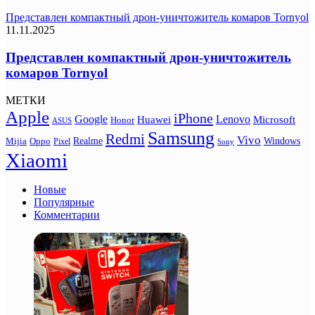
Представлен компактный дрон-уничтожитель комаров Tornyol
11.11.2025
Представлен компактный дрон-уничтожитель
комаров Tornyol
МЕТКИ
Apple
iPhone
Google
Lenovo
Huawei
Microsoft
Honor
ASUS
Samsung
Redmi
Vivo
Realme
Oppo
Windows
Mijia
Pixel
Sony
Xiaomi
Новые
Популярные
Комментарии