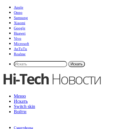
Apple
Oppo
Samsung
Xiaomi
Google
Huawei
Vivo
Microsoft
AnTuTu
Realme
Искать
Меню
Искать
Switch skin
Войти
Смартфоны