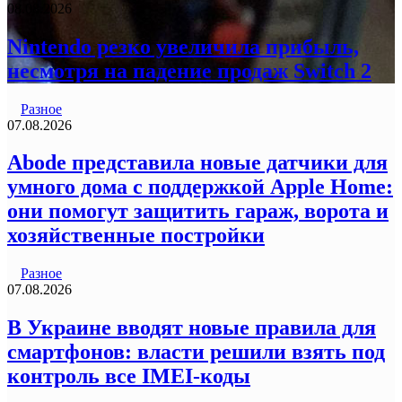
08.08.2026
Nintendo резко увеличила прибыль,
несмотря на падение продаж Switch 2
Разное
07.08.2026
Abode представила новые датчики для
умного дома с поддержкой Apple Home:
они помогут защитить гараж, ворота и
хозяйственные постройки
Разное
07.08.2026
В Украине вводят новые правила для
смартфонов: власти решили взять под
контроль все IMEI-коды