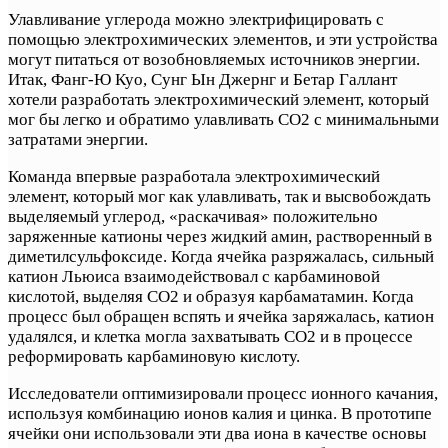
Улавливание углерода можно электрифицировать с
помощью электрохимических элементов, и эти устройства
могут питаться от возобновляемых источников энергии.
Итак, Фанг-Ю Куо, Сунг Ын Джернг и Бетар Галлант
хотели разработать электрохимический элемент, который
мог бы легко и обратимо улавливать CO2 с минимальными
затратами энергии.
Команда впервые разработала электрохимический
элемент, который мог как улавливать, так и высвобождать
выделяемый углерод, «раскачивая» положительно
заряженные катионы через жидкий амин, растворенный в
диметилсульфоксиде. Когда ячейка разряжалась, сильный
катион Льюиса взаимодействовал с карбаминовой
кислотой, выделяя CO2 и образуя карбаматамин. Когда
процесс был обращен вспять и ячейка заряжалась, катион
удалялся, и клетка могла захватывать CO2 и в процессе
реформировать карбаминовую кислоту.
Исследователи оптимизировали процесс ионного качания,
используя комбинацию ионов калия и цинка. В прототипе
ячейки они использовали эти два иона в качестве основы