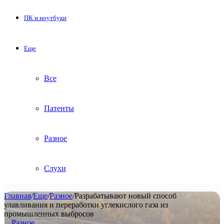
ПК и ноутбуки
Еще
Все
Патенты
Разное
Слухи
Главная
/
Еще
/
Разное
/
Разрабатывают новый способ
улавливания и переработки углекислого газа из
промышленных выбросов
Разное