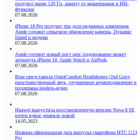
получил экран 120 Гц, защиту от мошенников и ИИ-
функции
07.08.2026
iPhone 18 Pro получит три долгожданных изменения:
Apple готовит серьезное обновление камеры, Dynamic
Island и модема
07.08.2026
Apple готовит новый рост цен: подорожание может
затронуть iPhone 18, Apple Watch и AirPods
07.08.2026
Bose представила QuietComfort Headphones (2nd Gen):
пространственный звук, улучшенное шумоподавление и
поддержка lossless-аудио
07.08.2026
Huawei выпустила восстановленную версию Nova 8 SE
почти вдвое дешевле новой
14.05.2023
Названа официальная дата выпуска смартфона HTC U23
Pro