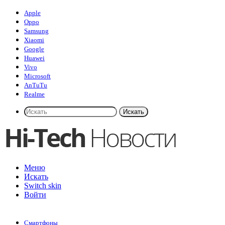
Apple
Oppo
Samsung
Xiaomi
Google
Huawei
Vivo
Microsoft
AnTuTu
Realme
Искать
Меню
Искать
Switch skin
Войти
Смартфоны