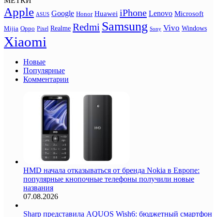
МЕТКИ
Apple
iPhone
Google
Lenovo
Huawei
Microsoft
Honor
ASUS
Samsung
Redmi
Vivo
Realme
Oppo
Windows
Mijia
Pixel
Sony
Xiaomi
Новые
Популярные
Комментарии
HMD начала отказываться от бренда Nokia в Европе:
популярные кнопочные телефоны получили новые
названия
07.08.2026
Sharp представила AQUOS Wish6: бюджетный смартфон