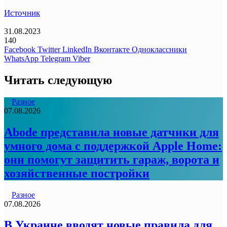
Источник
31.08.2023
140
Facebook
Twitter
LinkedIn
Вконтакте
Одноклассники
WhatsApp
Telegram
Viber
Читать следующую
Разное
07.08.2026
Abode представила новые датчики для
умного дома с поддержкой Apple Home:
они помогут защитить гараж, ворота и
хозяйственные постройки
Разное
07.08.2026
В Украине вводят новые правила для